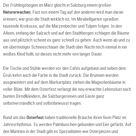
Der Frühlingsbeginn im März gleicht in Salzburg einem großen
Naturerwachen
: Fast von einem Tag auf den anderen wird man daran
erinnert, wie grün die Stadt wirklich ist. Im Mirabellgarten sprießen
tausende Krokusse, auf die Märzenbecher und Tulpen folgen. In den
Alleen, entlang der Salzach und auf den Stadtbergen schlagen die Bäume
aus und plötzlich scheint es ganz schnell zu gehen: Auch wenn ab und zu
ein übermütiger Schneeschauer die Stadt über Nacht noch einmal in ein
weißes Kleid hüllt, ist dieses nicht mehr von langer Dauer.
Die Tische und Stühle werden vor den Cafés aufgebaut und neben dem
Grün kehrt auch die Farbe in die Stadt zurück: Die Brunnen werden
ausgewintert und auf dem Markartplatz stehen die Magnolienbäume in
voller Blüte. Mit dem Osterfest verlangt die neu erwachte Lebenslust nach
bunten Dirndlkleidern, die Salzburgerinnen und Gäste ganz
selbstverständlich und selbstbewusst tragen.
Rund um das
Osterfest
haben traditionelle Bräuche ihren fixen Platz im
Jahresrhythmus: Es werden Palmbuschen gebunden und Eier gefärbt. Auf
den Märkten in der Stadt gibt es Spezialitäten wie Osterpinzen und