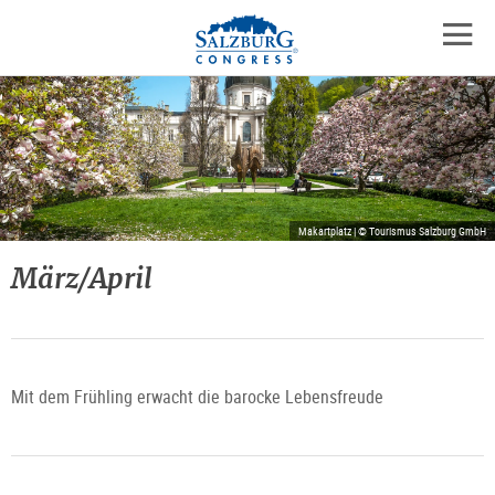
Logo
Zum
Zum
Zu
Inhalt
Hauptmenü
den
mobil
springen
springen
Kontaktinformationen
Navig
öffne
Makartplatz | © Tourismus Salzburg GmbH
März/April
Mit dem Frühling erwacht die barocke Lebensfreude