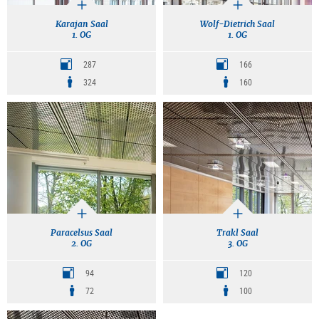
Karajan Saal
Wolf-Dietrich Saal
1. OG
1. OG
287
166
324
160
Paracelsus Saal
Trakl Saal
2. OG
3. OG
94
120
72
100