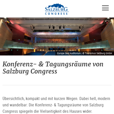
Logo
Zum
Zum
Zu
Inhalt
Hauptmenü
den
mobil
springen
springen
Kontaktinformationen
Navig
öffne
Europa Saal Auditorium | © Tourismus Salzburg GmbH
Konferenz- & Tagungsräume von
Salzburg Congress
Übersichtlich, kompakt und mit kurzen Wegen. Dabei hell, modern
und wandelbar: Die Konferenz- & Tagungsräume von Salzburg
Congress spiegeln die Vielseitigkeit des Hauses wider.