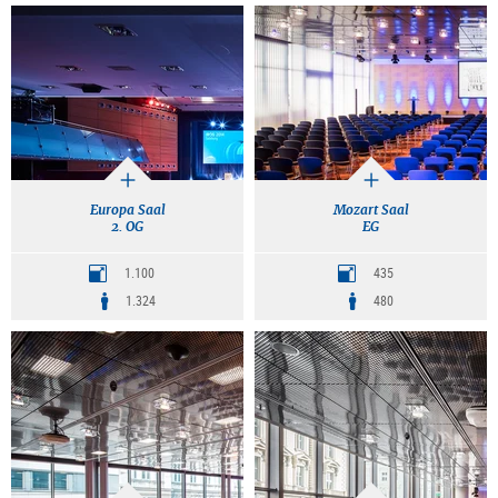
Europa Saal
Mozart Saal
2. OG
EG
1.100
435
1.324
480