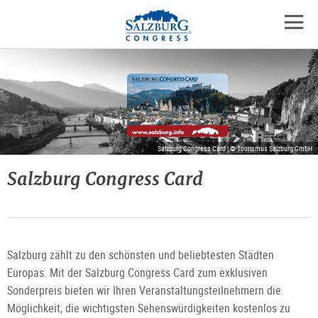
Logo
Zum
Zum
Zu
Inhalt
Hauptmenü
den
mobil
springen
springen
Kontaktinformationen
Navig
öffne
Salzburg Congress Card | © Tourismus Salzburg GmbH
Salzburg Congress Card
Salzburg zählt zu den schönsten und beliebtesten Städten
Europas. Mit der Salzburg Congress Card zum exklusiven
Sonderpreis bieten wir Ihren Veranstaltungsteilnehmern die
Möglichkeit, die wichtigsten Sehenswürdigkeiten kostenlos zu