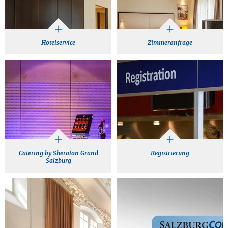
Hotelservice
Zimmeranfrage
Catering by Sheraton Grand
Registrierung
Salzburg