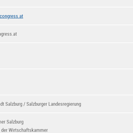
congress.at
gress.at
adt Salzburg / Salzburger Landesregierung
er Salzburg
Z der Wirtschaftskammer