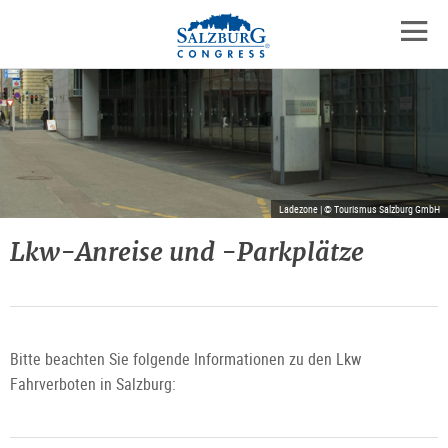
Logo
Zum
Zum
Zu
Inhalt
Hauptmenü
den
mobil
springen
springen
Kontaktinformationen
Navig
öffne
Ladezone | © Tourismus Salzburg GmbH
Lkw-Anreise und -Parkplätze
Bitte beachten Sie folgende Informationen zu den Lkw
Fahrverboten in Salzburg: