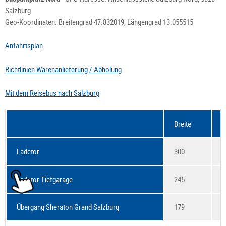
Salzburg
Geo-Koordinaten: Breitengrad 47.832019, Längengrad 13.055515
Anfahrtsplan
Richtlinien Warenanlieferung / Abholung
Mit dem Reisebus nach Salzburg
Breite
Ladetor
300
2
Ladetor Tiefgarage
245
2
Übergang Sheraton Grand Salzburg
179
2