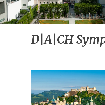
Salzburg Altstadt & Festung Hohensalzburg © Tourismus Salzbur
D|A|CH Sympo