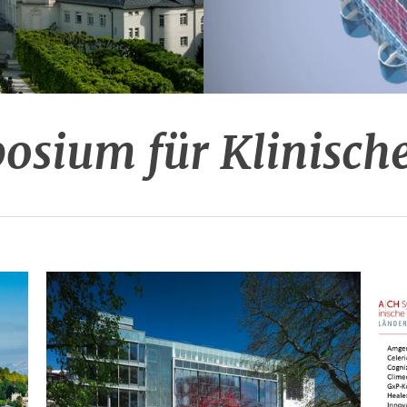
g GmbH
sium für Klinisch