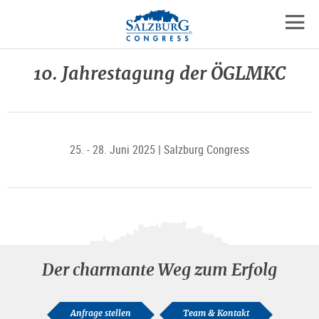
Logo
Zum
Zum
Zu
Inhalt
Hauptmenü
den
mobil
springen
springen
Kontaktinformationen
Navig
10. Jahrestagung der ÖGLMKC
öffne
25. - 28. Juni 2025 | Salzburg Congress
Der charmante Weg zum Erfolg
Anfrage stellen
Team & Kontakt