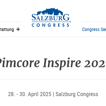
Zum
Zum
Zu
Logo
Inhalt
Hauptmenü
den
springen
springen
Kontaktinformationen
tattung
Congress Se
imcore Inspire 20
28. - 30. April 2025 | Salzburg Congress