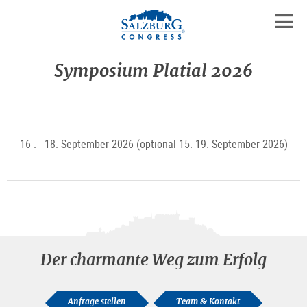
Logo
Zum
Zum
Zu
Inhalt
Hauptmenü
den
mobil
springen
springen
Kontaktinformationen
Navig
Symposium Platial 2026
öffne
16 . - 18. September 2026 (optional 15.-19. September 2026)
Der charmante Weg zum Erfolg
Anfrage stellen
Team & Kontakt