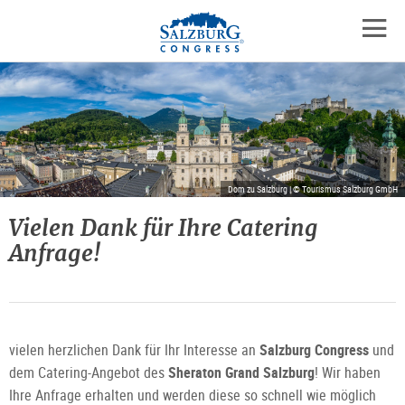
Logo
Zum
Zum
Zu
Inhalt
Hauptmenü
den
mobil
springen
springen
Kontaktinformationen
Navig
öffne
Dom zu Salzburg | © Tourismus Salzburg GmbH
Vielen Dank für Ihre Catering
Anfrage!
vielen herzlichen Dank für Ihr Interesse an
Salzburg Congress
und
dem Catering-Angebot des
Sheraton Grand Salzburg
! Wir haben
Ihre Anfrage erhalten und werden diese so schnell wie möglich