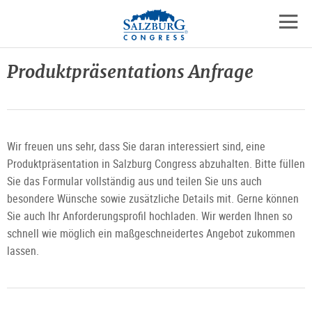
Logo
Zum
Zum
Zu
Inhalt
Hauptmenü
den
mobil
springen
springen
Kontaktinformationen
Navig
Produktpräsentations Anfrage
öffne
Wir freuen uns sehr, dass Sie daran interessiert sind, eine
Produktpräsentation in Salzburg Congress abzuhalten. Bitte füllen
Sie das Formular vollständig aus und teilen Sie uns auch
besondere Wünsche sowie zusätzliche Details mit. Gerne können
Sie auch Ihr Anforderungsprofil hochladen. Wir werden Ihnen so
schnell wie möglich ein maßgeschneidertes Angebot zukommen
lassen.