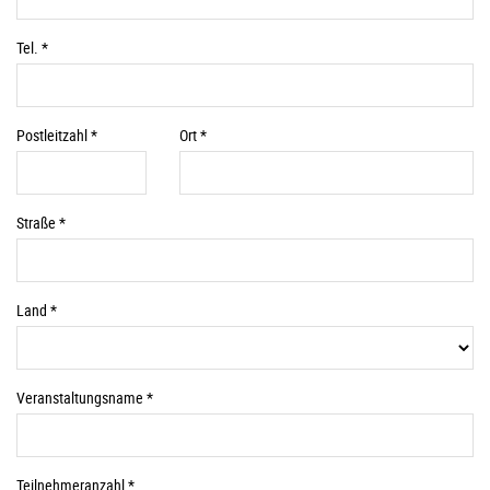
Pflichtfelder
Tel. *
Pflichtfelder
Pflichtfelder
Postleitzahl *
Ort *
Pflichtfelder
Straße *
Pflichtfelder
Land *
Pflichtfelder
Veranstaltungsname *
Pflichtfelder
Teilnehmeranzahl *