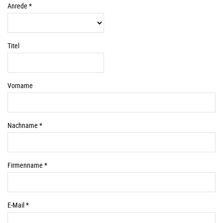
Pflichtfelder
Anrede *
Titel
Vorname
Pflichtfelder
Nachname *
Pflichtfelder
Firmenname *
Pflichtfelder
E-Mail *