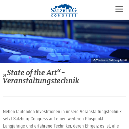
Logo
Zum
Zum
Zu
Inhalt
Hauptmenü
den
mobil
springen
springen
Kontaktinformationen
Navig
öffne
© Tourismus Salzburg GmbH
„State of the Art“-
Veranstaltungstechnik
Neben laufenden Investitionen in unsere Veranstaltungstechnik
setzt Salzburg Congress auf einen weiteren Pluspunkt:
Langjährige und erfahrene Techniker, deren Ehrgeiz es ist, alle