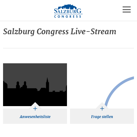
Logo
Zum
Zum
Zu
Inhalt
Hauptmenü
den
mobil
springen
springen
Kontaktinformationen
Navig
Salzburg Congress Live-Stream
öffne
Anwesenheitsliste
Frage stellen