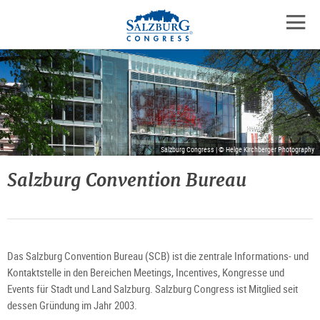
Logo
Zum
Zum
Zu
Inhalt
Hauptmenü
den
mobil
springen
springen
Kontaktinformationen
Navig
öffne
Salzburg Congress | © Helge Kirchberger Photography
Salzburg Convention Bureau
Das Salzburg Convention Bureau (SCB) ist die zentrale Informations- und
Kontaktstelle in den Bereichen Meetings, Incentives, Kongresse und
Events für Stadt und Land Salzburg. Salzburg Congress ist Mitglied seit
dessen Gründung im Jahr 2003.