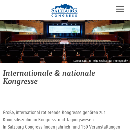
Logo
Zum
Zum
Zu
Inhalt
Hauptmenü
den
mobil
springen
springen
Kontaktinformationen
Navig
öffne
Europa Saal | © Helge Kirchberger Photography
Internationale & nationale
Kongresse
Große, international rotierende Kongresse gehören zur
Königsdisziplin im Kongress- und Tagungswesen:
In Salzburg Congress finden jährlich rund 150 Veranstaltungen