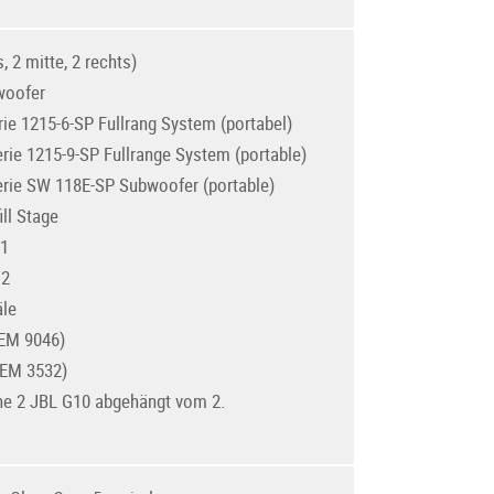
, 2 mitte, 2 rechts)
woofer
rie 1215-6-SP Fullrang System (portabel)
erie 1215-9-SP Fullrange System (portable)
Serie SW 118E-SP Subwoofer (portable)
ll Stage
 1
 2
äle
EM 9046)
3532)
ne 2 JBL G10 abgehängt vom 2.