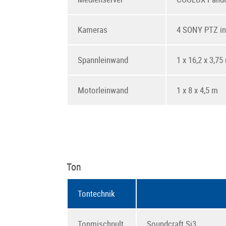
Kameras
4 SONY PTZ in
Spannleinwand
1 x 16,2 x 3,75
Motorleinwand
1 x 8 x 4,5 m
Ton
Tontechnik
Tonmischpult
Soundcraft Si3