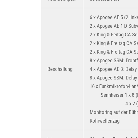
6 x Apogee AE 5 (2 links
2 x Apogee AE 1 D Sub
2 x King & Feitag CA Se
2 x King & Freitag CA S
2 x King & Freitag CA 
8 x Apogee SSM: Frontfi
Beschallung
4 x Apogee AE 3: Delay
8 x Apogee SSM: Delay
16 x Funkmikrofon-Lan
Sennheiser 1 x 8 (
4 x 2 (EM 
Monitoring auf der Büh
Rohrwellenzug