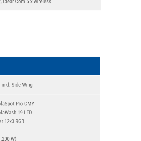
, Clear Com 5 x wireless
 inkl. Side Wing
olaSpot Pro CMY
olaWash 19 LED
ar 12x3 RGB
1.200 W)