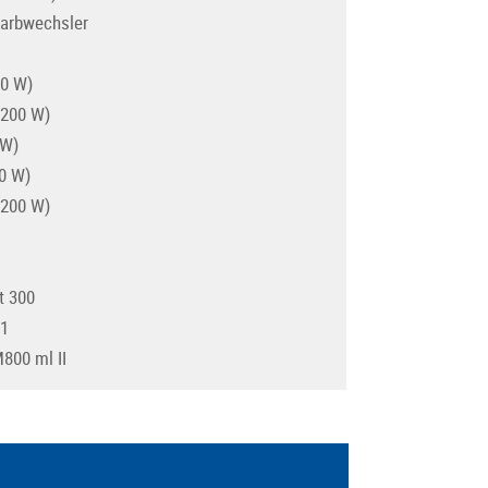
Farbwechsler
00 W)
.200 W)
 W)
0 W)
.200 W)
t 300
 1
800 ml II