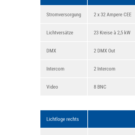
Stromversorgung
2 x 32 Ampere CEE
Lichtversätze
23 Kreise à 2,5 kW
DMX
2 DMX Out
Intercom
2 Intercom
Video
8 BNC
Lichtloge rechts