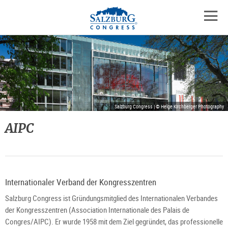
Logo
Zum
Zum
Zu
Inhalt
Hauptmenü
den
mobil
springen
springen
Kontaktinformationen
Navig
öffne
Salzburg Congress | © Helge Kirchberger Photography
AIPC
Internationaler Verband der Kongresszentren
Salzburg Congress ist Gründungsmitglied des Internationalen Verbandes
der Kongresszentren (Association Internationale des Palais de
Congres/AIPC). Er wurde 1958 mit dem Ziel gegründet, das professionelle