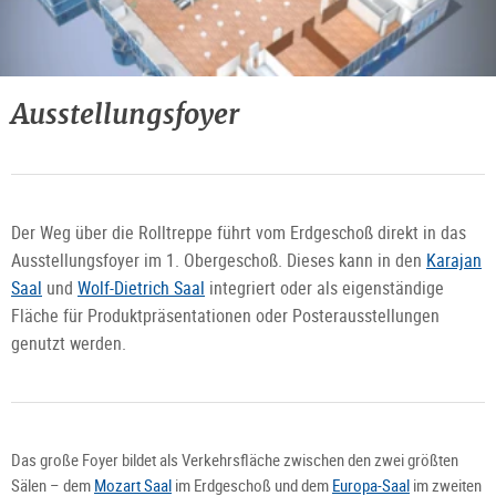
3D
Planungstool
Ausstellungsfoyer
1.
Obergeschoss
©
Freshfx
Media
GmbH
Der Weg über die Rolltreppe führt vom Erdgeschoß direkt in das
Ausstellungsfoyer im 1. Obergeschoß. Dieses kann in den
Karajan
Saal
und
Wolf-Dietrich Saal
integriert oder als eigenständige
Fläche für Produktpräsentationen oder Posterausstellungen
genutzt werden.
Das große Foyer bildet als Verkehrsfläche zwischen den zwei größten
Sälen – dem
Mozart Saal
im Erdgeschoß und dem
Europa-Saal
im zweiten